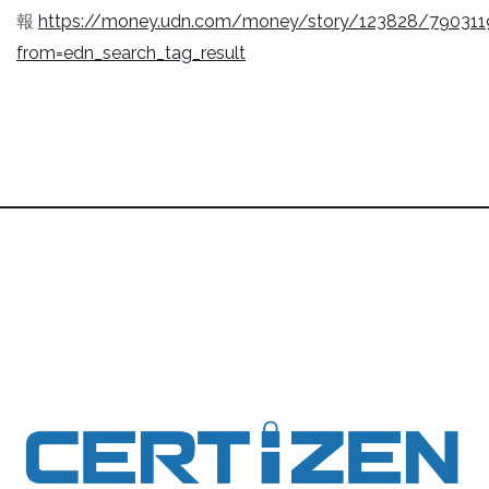
報
https://money.udn.com/money/story/123828/790311
from=edn_search_tag_result