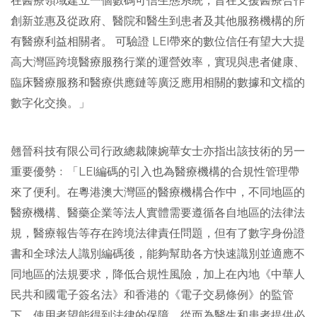
在醫療領域建立一個數碼可信生態系統，旨在支援醫療合作
創新並惠及從政府、醫院和醫生到患者及其他服務機構的所
有醫療利益相關者。 可驗證 LEI帶來的數位信任有望大大提
高大灣區跨境醫療服務行業的運營效率，實現與患者健康、
臨床醫療服務和醫療供應鏈等廣泛應用相關的數據和文檔的
數字化交換。」
翹晉科技有限公司行政總裁陳婉華女士亦指出該技術的另一
重要優勢﹕「LEI編碼的引入也為醫療機構的合規性管理帶
來了便利。在粵港澳大灣區的醫療機構合作中，不同地區的
醫療機構、醫藥企業等法人實體需要遵循各自地區的法律法
規，醫療報告等存在跨境法律責任問題，但有了數字身份證
書和全球法人識別編碼後，能夠幫助各方快速識別並適應不
同地區的法規要求，降低合規性風險，加上在內地《中華人
民共和國電子簽名法》和香港的《電子交易條例》的監管
下，使用者望能得到法律的保障，從而為醫生和患者提供必