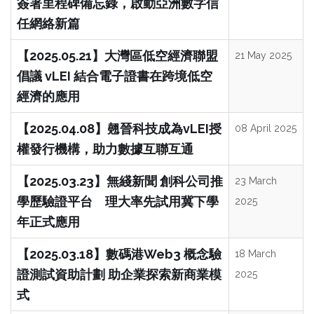
簽署里程碑備忘錄，啟動亞洲數字信
任網絡新篇
【2025.05.21】大灣區低空經濟聯盟
21 May 2025
倡議 vLEI 結合電子證書在跨境低空
經濟的應用
【2025.04.08】翹晉科技成為vLEI授
08 April 2025
權發行機構，助力數據互聯互通
【2025.03.23】無綫新聞 創科公司推
23 March
學歷驗證平台 理大率先試用冀下學
2025
年正式應用
【2025.03.18】數碼港Web3 概念驗
18 March
證測試資助計劃 助企業探索新商業模
2025
式